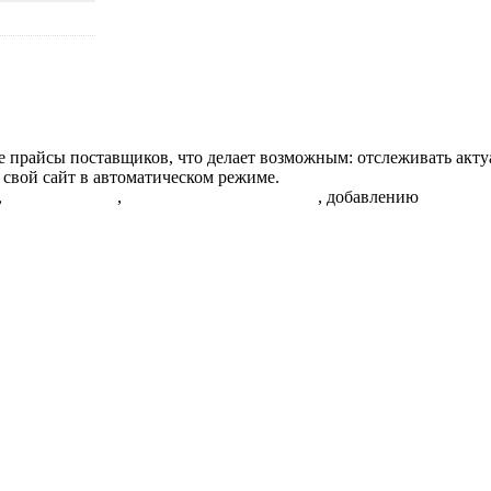
 прайсы поставщиков, что делает возможным: отслеживать акту
 свой сайт в автоматическом режиме.
,
контролю РРЦ
,
автоматической расценке
, добавлению
описани