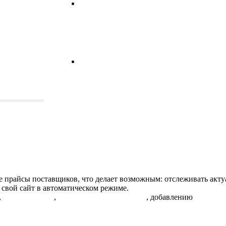
 прайсы поставщиков, что делает возможным: отслеживать акту
 свой сайт в автоматическом режиме.
,
контролю РРЦ
,
автоматической расценке
, добавлению
описани