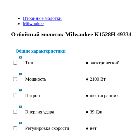
Отбойные молотки
Milwaukee
Отбойный молоток Milwaukee K1528H 49334
Общие характеристики
Тип
●
электрический
Мощность
●
2100 Вт
Патрон
●
шестигранник
Энергия удара
●
39 Дж
Регулировка скорости
●
нет