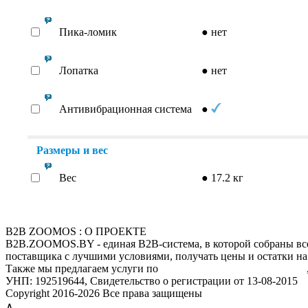
Пика-ломик
●
нет
Лопатка
●
нет
Антивибрационная система
●
Размеры и вес
Вес
●
17.2 кг
B2B ZOOMOS : О ПРОЕКТЕ
B2B.ZOOMOS.BY - единая B2B-система, в которой собраны все
поставщика с лучшими условиями, получать цены и остатки на
Также мы предлагаем услуги по
мониторингу цен конкурентов
УНП: 192519644, Свидетельство о регистрации от 13-08-2015
Copyright 2016-2026 Все права защищены
∧