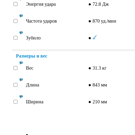
Энергия удара
●
72.8 Дж
Частота ударов
●
870 уд./мин
Зубило
●
Размеры и вес
Вес
●
31.3 кг
Длина
●
843 мм
Ширина
●
210 мм