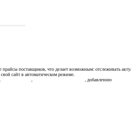
 прайсы поставщиков, что делает возможным: отслеживать акту
 свой сайт в автоматическом режиме.
,
контролю РРЦ
,
автоматической расценке
, добавлению
описани