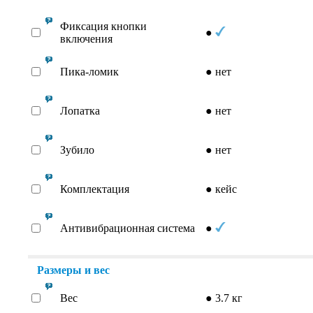
Фиксация кнопки
●
включения
Пика-ломик
●
нет
Лопатка
●
нет
Зубило
●
нет
Комплектация
●
кейс
Антивибрационная система
●
Размеры и вес
Вес
●
3.7 кг