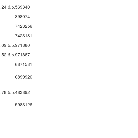
6.24
б.р.
569340
898074
7423256
7423181
7.09
б.р.
971880
7.52
б.р.
971887
6871581
6899926
5.78
б.р.
483892
5983126