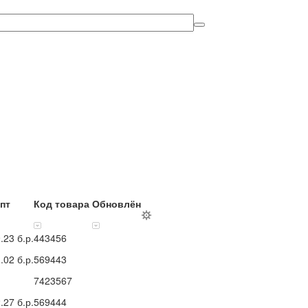
опт
Код товара
Обновлён
9.23
б.р.
443456
1.02
б.р.
569443
7423567
2.27
б.р.
569444