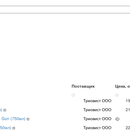
Поставщик
Цена, 
Триовист ООО
1
л)
Триовист ООО
2
s Gun (750мл)
Триовист ООО
750мл)
Триовист ООО
2