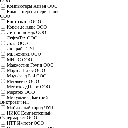
ООО
Компьютеры Айвен ООО
Компьютеры и периферия
ООО
Контрактор ООО
Корси де Аква ООО
Летний дождь ООО
ЛефедТех ООО
Лоял ООО
Люкрай ТЧУП
МБТехника ООО
МИПС ООО
Маджестик Групп ООО
Мартел Плюс ООО
Маунфелд Бай ООО
Мегавента ООО
МегаскладПлюс ООО
Мератех ООО
Микульчик Дмитрий
Виктрович ИП
Мобильный город ЧУП
НИКС Компьютерный
Супермаркет ООО
НТТ Импорт ООО