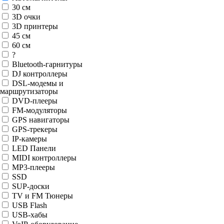
30 см
3D очки
3D принтеры
45 см
60 см
?
Bluetooth-гарнитуры
DJ контроллеры
DSL-модемы и
маршрутизаторы
DVD-плееры
FM-модуляторы
GPS навигаторы
GPS-трекеры
IP-камеры
LED Панели
MIDI контроллеры
MP3-плееры
SSD
SUP-доски
TV и FM Тюнеры
USB Flash
USB-хабы