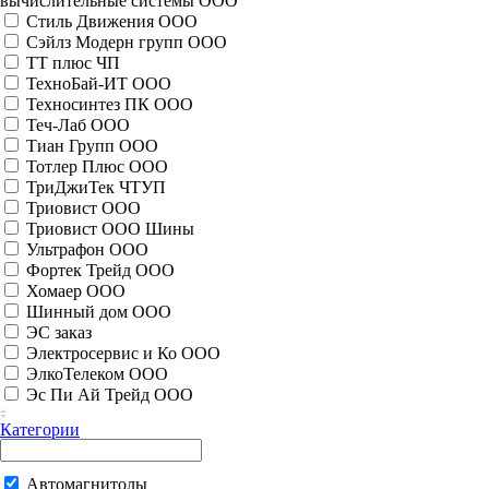
вычислительные системы ООО
Стиль Движения ООО
Сэйлз Модерн групп ООО
ТТ плюс ЧП
ТехноБай-ИТ ООО
Техносинтез ПК ООО
Теч-Лаб ООО
Тиан Групп ООО
Тотлер Плюс ООО
ТриДжиТек ЧТУП
Триовист ООО
Триовист ООО Шины
Ультрафон ООО
Фортек Трейд ООО
Хомаер ООО
Шинный дом ООО
ЭС заказ
Электросервис и Ко ООО
ЭлкоТелеком ООО
Эс Пи Ай Трейд ООО
Категории
Автомагнитолы