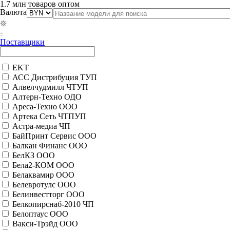
1.7 млн товаров оптом
Валюта
Поставщики
EKT
АСС Дистрибуция ТУП
Алвелчудмилл ЧТУП
Алтерн-Техно ОДО
Ареса-Техно ООО
Артека Сеть ЧТПУП
Астра-медиа ЧП
БайПринт Сервис ООО
Балкан Финанс ООО
БелКЗ ООО
Бела2-КОМ ООО
Белаквамир ООО
Белевротулс ООО
Белинвестторг ООО
Белкопирснаб-2010 ЧП
Белоптаус ООО
Вакси-Трэйд ООО