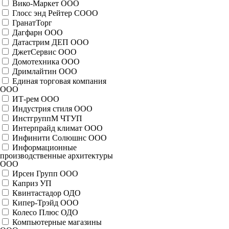
Вико-Маркет ООО
Глосс энд Рейтер СООО
ГранатТорг
Дагфарн ООО
Датастрим ДЕП ООО
ДжетСервис ООО
Домотехника ООО
Дримлайтин ООО
Единая торговая компания
ООО
ИТ-рем ООО
Индустрия стиля ООО
ИнстгруппМ ЧТУП
Интерпрайд климат ООО
Инфинити Солюшнс ООО
Информационные
производственные архитектуры
ООО
Ирсен Групп ООО
Каприз УП
Квинтастадор ОДО
Кипер-Трэйд ООО
Колесо Плюс ОДО
Компьютерные магазины