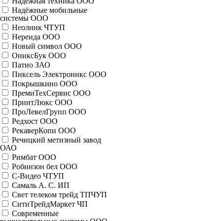
Надежная техника ООО
Надёжные мобильные
системы ООО
Неолинк ЧТУП
Нереида ООО
Новый символ ООО
ОниксБук ООО
Патио ЗАО
Пиксель Электроникс ООО
Покрышкино ООО
ПремиТехСервис ООО
ПринтЛюкс ООО
ПроЛевелГрупп ООО
Редхост ООО
РекаверКопи ООО
Речицкий метизный завод
ОАО
Римбат ООО
Робинзон бел ООО
С-Видео ЧТУП
Самаль А. С. ИП
Свет телеком трейд ТПЧУП
СитиТрейдМаркет ЧП
Современные